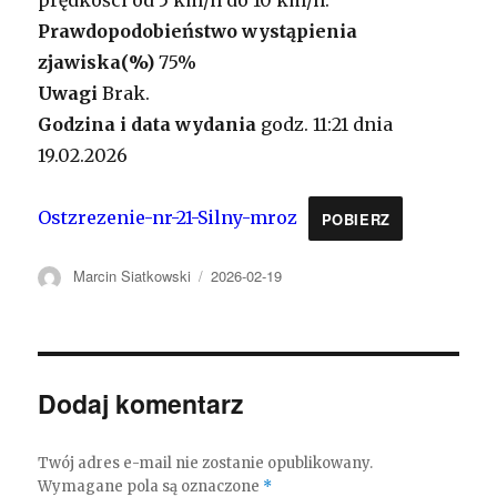
prędkości od 5 km/h do 10 km/h.
Prawdopodobieństwo wystąpienia
zjawiska(%)
75%
Uwagi
Brak.
Godzina i data wydania
godz. 11:21 dnia
19.02.2026
Ostzrezenie-nr-21-Silny-mroz
POBIERZ
Autor
Marcin Siatkowski
Opublikowano
2026-02-19
Dodaj komentarz
Twój adres e-mail nie zostanie opublikowany.
Wymagane pola są oznaczone
*