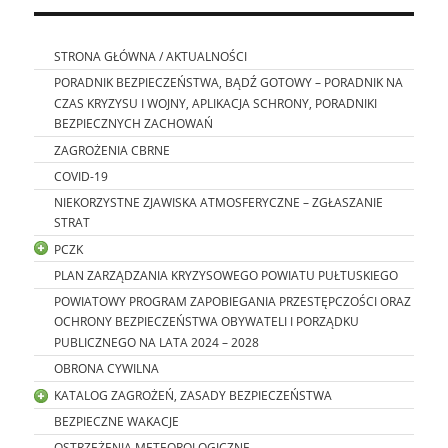
STRONA GŁÓWNA / AKTUALNOŚCI
PORADNIK BEZPIECZEŃSTWA, BĄDŹ GOTOWY – PORADNIK NA
CZAS KRYZYSU I WOJNY, APLIKACJA SCHRONY, PORADNIKI
BEZPIECZNYCH ZACHOWAŃ
ZAGROŻENIA CBRNE
COVID-19
NIEKORZYSTNE ZJAWISKA ATMOSFERYCZNE – ZGŁASZANIE
STRAT
PCZK
PLAN ZARZĄDZANIA KRYZYSOWEGO POWIATU PUŁTUSKIEGO
POWIATOWY PROGRAM ZAPOBIEGANIA PRZESTĘPCZOŚCI ORAZ
OCHRONY BEZPIECZEŃSTWA OBYWATELI I PORZĄDKU
PUBLICZNEGO NA LATA 2024 – 2028
OBRONA CYWILNA
KATALOG ZAGROŻEŃ, ZASADY BEZPIECZEŃSTWA
BEZPIECZNE WAKACJE
OSTRZEŻENIA METEOROLOGICZNE