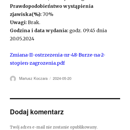
Prawdopodobieństwo wystąpienia
zjawiska(%):
70%
Uwagi:
Brak.
Godzina i data wydania:
godz. 09:45 dnia
20.05.2024
Zmiana-II-ostrzezenia-nr-48-Burze-na-2-
stopien-zagrozenia.pdf
Autor
Mariusz Koczara
Opublikowano
2024-05-20
Dodaj komentarz
Twój adres e-mail nie zostanie opublikowany.