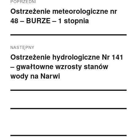
wpisu
POPRZEDNI
Ostrzeżenie meteorologiczne nr
Poprzedni
48 – BURZE – 1 stopnia
wpis:
NASTĘPNY
Ostrzeżenie hydrologiczne Nr 141
Następny
– gwałtowne wzrosty stanów
wpis:
wody na Narwi